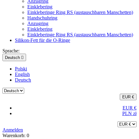
Anzugring
Einklebering
Einkleberinge Ring RS (austauschbaren Manschetten)
Handschuhring
Anzugring
Einklebering
Einkleberinge Ring RS (austauschbaren Manschetten)
Silikon-Fett für die O-Ringe
Sprache:
Deutsch

Polski
English
Deutsch
EUR €
EUR €
PLN zł
Anmelden
Warenkorb:
0