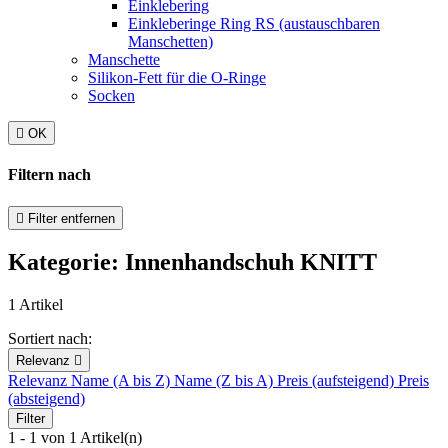
Einklebering
Einkleberinge Ring RS (austauschbaren
Manschetten)
Manschette
Silikon-Fett für die O-Ringe
Socken

OK
Filtern nach

Filter entfernen
Kategorie: Innenhandschuh KNITT
1 Artikel
Sortiert nach:
Relevanz

Relevanz
Name (A bis Z)
Name (Z bis A)
Preis (aufsteigend)
Preis
(absteigend)
Filter
1 - 1 von 1 Artikel(n)