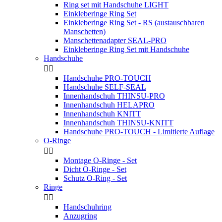
Ring set mit Handschuhe LIGHT
Einkleberinge Ring Set
Einkleberinge Ring Set - RS (austauschbaren
Manschetten)
Manschettenadapter SEAL-PRO
Einkleberinge Ring Set mit Handschuhe
Handschuhe


Handschuhe PRO-TOUCH
Handschuhe SELF-SEAL
Innenhandschuh THINSU-PRO
Innenhandschuh HELAPRO
Innenhandschuh KNITT
Innenhandschuh THINSU-KNITT
Handschuhe PRO-TOUCH - Limitierte Auflage
O-Ringe


Montage O-Ringe - Set
Dicht O-Ringe - Set
Schutz O-Ring - Set
Ringe


Handschuhring
Anzugring